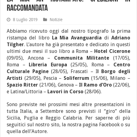
Raccomandata
8 Luglio 2019
Notizie
Abbiamo ricevuto oggi dal nostro tipografo la prima
ristampa del libro
La Mia Avanguardia
di
Adriano
Tilgher
. L’autore ha già presentato e dedicato in questi
ultimi due mesi il suo libro a Roma –
Hotel Cicerone
(09/05), Ancona –
Communita Militante
(17/05),
Roma –
Libreria Europa
(25/05), Roma –
Centro
Culturale Pagine
(28/05), Frascati – I
l Borgo degli
Artisti
(29/05), Pescia –
Soliferrum
(15/06), Milano –
Spazio Ritter
(21/06), Genova –
Il Ramo d’Oro
(22/06),
e Latina/Littoria –
Lavori in Corso
(28/06).
Sono previste nei prossimi mesi altre presentazioni in
tutta Italia, a Settembre sono previsti il “giro” della
Sicilia, Puglia e Reggio Calabria. Per saperne di più
seguitici sul nostro sito, la nostra pagina Facebook o su
quella dell’Autore.