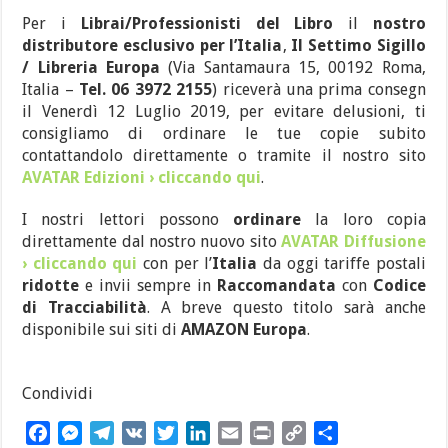
Per i
Librai/Professionisti del Libro
il
nostro
distributore esclusivo per l’Italia
,
Il Settimo Sigillo
/ Libreria Europa
(Via Santamaura 15, 00192 Roma,
Italia –
Tel. 06 3972 2155‬
) riceverà una prima consegn
il Venerdì 12 Luglio 2019, per evitare delusioni, ti
consigliamo di ordinare le tue copie subito
contattandolo direttamente o tramite il nostro sito
AVATAR Edizioni › cliccando qui
.
I nostri lettori possono
ordinare
la loro copia
direttamente dal nostro nuovo sito
AVATAR Diffusione
› cliccando qui
con per l’
Italia
da oggi tariffe postali
ridotte
e invii sempre in
Raccomandata
con
Codice
di Tracciabilità
. A breve questo titolo sarà anche
disponibile sui siti di
AMAZON Europa
.
Condividi
F
M
T
V
T
L
E
P
C
C