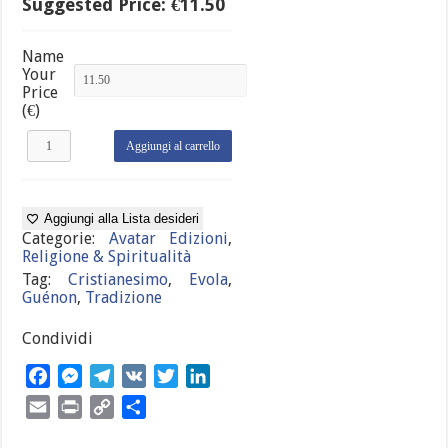
Suggested Price:
€
11.50
Name
Your
Price
(€)
Julius
Aggiungi al carrello
Evola,
René
Guénon
e
Aggiungi alla Lista desideri
il
Categorie:
Avatar Edizioni
,
Cristianesimo
Religione & Spiritualità
quantità
Tag:
Cristianesimo
,
Evola
,
Guénon
,
Tradizione
Condividi
Facebook
Messenger
Telegram
VK
Twitter
LinkedIn
Email
Print
Copy
Condividi
Link