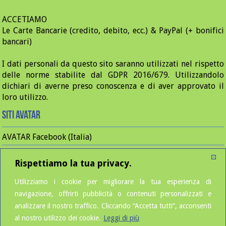
ACCETIAMO
Le Carte Bancarie (credito, debito, ecc.) & PayPal (+ bonifici
bancari)
I dati personali da questo sito saranno utilizzati nel rispetto
delle norme stabilite dal GDPR 2016/679. Utilizzandolo
dichiari di averne preso conoscenza e di aver approvato il
loro utilizzo.
Siti Avatar
AVATAR Facebook (Italia)
AVATAR Instagram (Italia)
Rispettiamo la tua privacy.
AVATAR Editions (France)
Utilizziamo i cookie per migliorare la tua esperienza di
AVATAR Facebook (France)
navigazione, offrirti pubblicità o contenuti personalizzati e
AVATAR Instagram (France)
analizzare il nostro traffico. Cliccando “Accetta tutti”, acconsenti
AVATAR LinkedIn (Fr & It)
al nostro utilizzo dei cookie.
Leggi di più