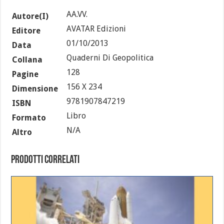
AA.VV.
Autore(i)
AVATAR Edizioni
Editore
01/10/2013
Data
Quaderni Di Geopolitica
Collana
128
Pagine
156 X 234
Dimensione
9781907847219
ISBN
Libro
Formato
N/a
Altro
Prodotti correlati