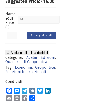
Suggested Price:
€
16.00
Name
Your
Price
(€)
Quaderni
Aggiungi al carrello
di
Geopolitica
2
-
Aggiungi alla Lista desideri
Russia-
Categorie:
Avatar Edizioni
,
G20
Quaderni di Geopolitica
quantità
Tag:
Economia
,
Geopolitica
,
Relazioni Internazionali
Condividi
Facebook
Messenger
Telegram
VK
Twitter
LinkedIn
Email
Print
Copy
Condividi
Link